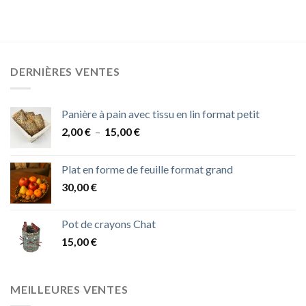
DERNIÈRES VENTES
Panière à pain avec tissu en lin format petit
Plage
2,00
€
–
15,00
€
de
prix :
Plat en forme de feuille format grand
2,00 €
30,00
€
à
15,00 €
Pot de crayons Chat
15,00
€
MEILLEURES VENTES